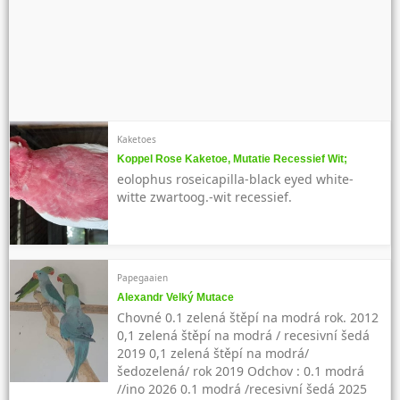
Kaketoes
Koppel Rose Kaketoe, Mutatie Recessief Wit;
eolophus roseicapilla-black eyed white-
witte zwartoog.-wit recessief.
Papegaaien
Alexandr Velký Mutace
Chovné 0.1 zelená štěpí na modrá rok. 2012
0,1 zelená štěpí na modrá / recesivní šedá
2019 0,1 zelená štěpí na modrá/
šedozelená/ rok 2019 Odchov : 0.1 modrá
//ino 2026 0.1 modrá /recesivní šedá 2025