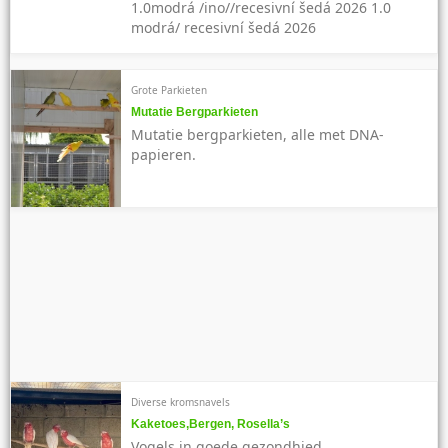
1.0modrá /ino//recesivní šedá 2026 1.0
modrá/ recesivní šedá 2026
Grote Parkieten
Mutatie Bergparkieten
Mutatie bergparkieten, alle met DNA-
papieren.
Diverse kromsnavels
Kaketoes,Bergen, Rosella’s
Vogels in goede gezondhied