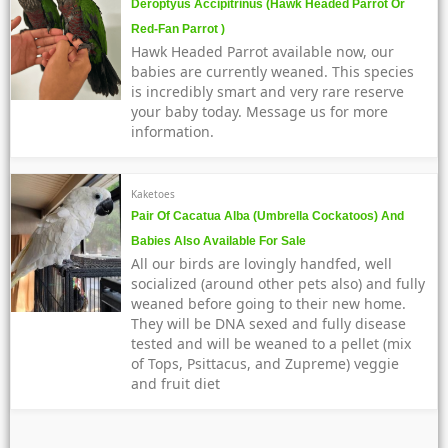
Deroptyus Accipitrinus (Hawk Headed Parrot Or
Red-Fan Parrot )
Hawk Headed Parrot available now, our
babies are currently weaned. This species
is incredibly smart and very rare reserve
your baby today. Message us for more
information.
Kaketoes
Pair Of Cacatua Alba (Umbrella Cockatoos) And
Babies Also Available For Sale
All our birds are lovingly handfed, well
socialized (around other pets also) and fully
weaned before going to their new home.
They will be DNA sexed and fully disease
tested and will be weaned to a pellet (mix
of Tops, Psittacus, and Zupreme) veggie
and fruit diet