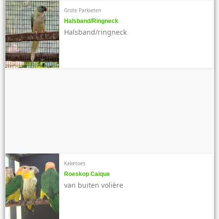
Grote Parkieten
Halsband/ringneck
Halsband/ringneck
Kaketoes
Roeskop Caique
van buiten volière