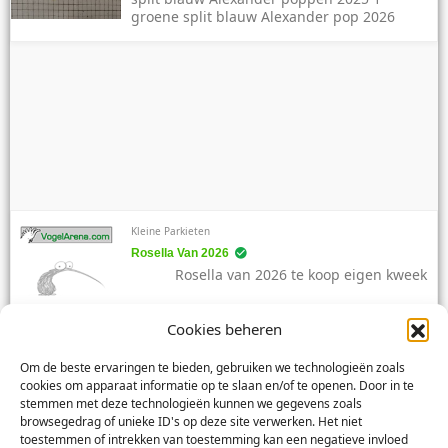
groene split blauw Alexander pop 2026
Kleine Parkieten
Rosella Van 2026
Rosella van 2026 te koop eigen kweek
Cookies beheren
Om de beste ervaringen te bieden, gebruiken we technologieën zoals
cookies om apparaat informatie op te slaan en/of te openen. Door in te
Grote Parkieten
stemmen met deze technologieën kunnen we gegevens zoals
Rose Kakatoe, Pruimkop, Pyrrhura, Berg
browsegedrag of unieke ID's op deze site verwerken. Het niet
rose kakatoe lutino en split, pruimkop
toestemmen of intrekken van toestemming kan een negatieve invloed
blauw en split, overgoten, pyrrhura