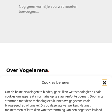
Nog geen vorm! Je zou wat moeten
toevoegen...
Over Vogelarena
Cookies beheren
Op vogelarena komt u in contact met kwekers over de hele
wereld, kies een pakket en plaats uw advertenties
Om de beste ervaringen te bieden, gebruiken we technologieën zoals
cookies om apparaat informatie op te slaan en/of te openen. Door in te
Lees meer
stemmen met deze technologieën kunnen we gegevens zoals
browsegedrag of unieke ID's op deze site verwerken. Het niet
info@vogelarena.com
toestemmen of intrekken van toestemming kan een negatieve invloed