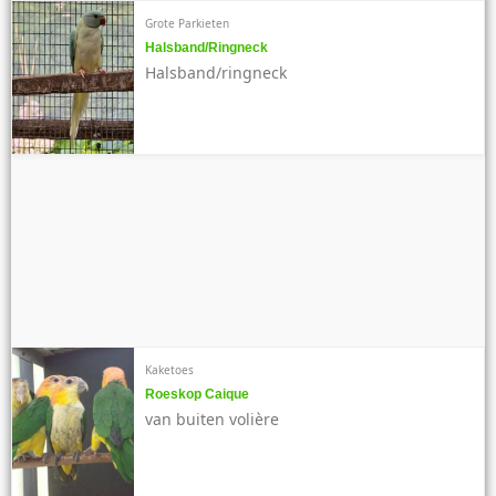
Grote Parkieten
Halsband/ringneck
Halsband/ringneck
Kaketoes
Roeskop Caique
van buiten volière