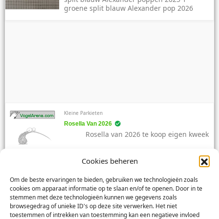
groene split blauw Alexander pop 2026
Kleine Parkieten
Rosella Van 2026
Rosella van 2026 te koop eigen kweek
Cookies beheren
Om de beste ervaringen te bieden, gebruiken we technologieën zoals
cookies om apparaat informatie op te slaan en/of te openen. Door in te
Papegaaien
stemmen met deze technologieën kunnen we gegevens zoals
4 Koppels Grijze Roodstaarten.
browsegedrag of unieke ID's op deze site verwerken. Het niet
4 koppels grijze roodstaarten waarvan 2
toestemmen of intrekken van toestemming kan een negatieve invloed
koppels kweekkoppels