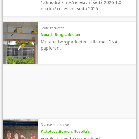
1.0modrá /ino//recesivní šedá 2026 1.0
modrá/ recesivní šedá 2026
Grote Parkieten
Mutatie Bergparkieten
Mutatie bergparkieten, alle met DNA-
papieren.
Diverse kromsnavels
Kaketoes,Bergen, Rosella’s
Vogels in goede gezondhied