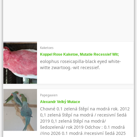
Kaketoes
Koppel Rose Kaketoe, Mutatie Recessief Wit;
eolophus roseicapilla-black eyed white-
witte zwartoog.-wit recessief.
Papegaaien
Alexandr Velký Mutace
Chovné 0.1 zelená štěpí na modrá rok. 2012
0,1 zelená štěpí na modrá / recesivní šedá
2019 0,1 zelená štěpí na modrá/
šedozelená/ rok 2019 Odchov : 0.1 modrá
//ino 2026 0.1 modrá /recesivní šedá 2025