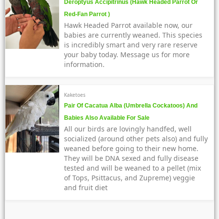
Deroptyus Accipitrinus (Hawk Headed Parrot Or
Red-Fan Parrot )
Hawk Headed Parrot available now, our
babies are currently weaned. This species
is incredibly smart and very rare reserve
your baby today. Message us for more
information.
Kaketoes
Pair Of Cacatua Alba (Umbrella Cockatoos) And
Babies Also Available For Sale
All our birds are lovingly handfed, well
socialized (around other pets also) and fully
weaned before going to their new home.
They will be DNA sexed and fully disease
tested and will be weaned to a pellet (mix
of Tops, Psittacus, and Zupreme) veggie
and fruit diet