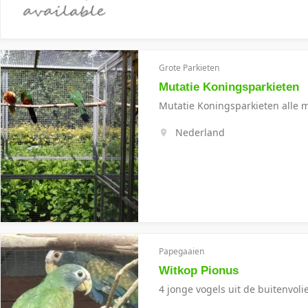
Grote Parkieten
Mutatie Koningsparkieten
Mutatie Koningsparkieten alle 
Nederland
Papegaaien
Witkop Pionus
4 jonge vogels uit de buitenvoli