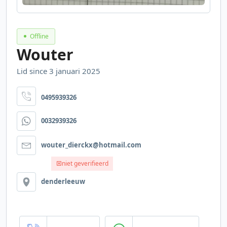
Offline
Wouter
Lid since 3 januari 2025
0495939326
0032939326
wouter_dierckx@hotmail.com
niet geverifieerd
denderleeuw