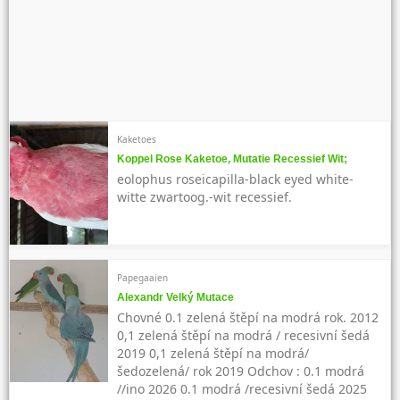
Kaketoes
Koppel Rose Kaketoe, Mutatie Recessief Wit;
eolophus roseicapilla-black eyed white-
witte zwartoog.-wit recessief.
Papegaaien
Alexandr Velký Mutace
Chovné 0.1 zelená štěpí na modrá rok. 2012
0,1 zelená štěpí na modrá / recesivní šedá
2019 0,1 zelená štěpí na modrá/
šedozelená/ rok 2019 Odchov : 0.1 modrá
//ino 2026 0.1 modrá /recesivní šedá 2025