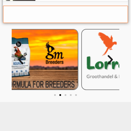
Grote Parkieten
Barraband Parkieten
Barraband parkieten
Grote Parkieten
Bronsfallow Halsbanden
Halsband
Diverse kromsnavels
Lutino Alexanderparkieten
3 lutino Alexander poppen 2026 3 lutino
Alexander mannen 2026 3 groene split
lutino Alexander mannen 2026 2 groene
split blauw Alexander poppen 2025 1