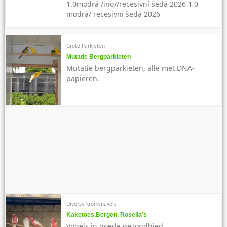
1.0modrá /ino//recesivní šedá 2026 1.0
modrá/ recesivní šedá 2026
Grote Parkieten
Mutatie Bergparkieten
Mutatie bergparkieten, alle met DNA-
papieren.
Diverse kromsnavels
Kaketoes,Bergen, Rosella’s
Vogels in goede gezondhied