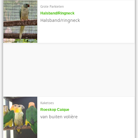
Grote Parkieten
Halsband/ringneck
Halsband/ringneck
Kaketoes
Roeskop Caique
van buiten volière