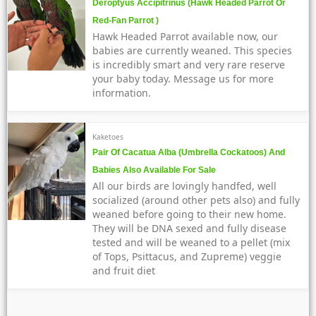
Deroptyus Accipitrinus (Hawk Headed Parrot Or
Red-Fan Parrot )
Hawk Headed Parrot available now, our
babies are currently weaned. This species
is incredibly smart and very rare reserve
your baby today. Message us for more
information.
Kaketoes
Pair Of Cacatua Alba (Umbrella Cockatoos) And
Babies Also Available For Sale
All our birds are lovingly handfed, well
socialized (around other pets also) and fully
weaned before going to their new home.
They will be DNA sexed and fully disease
tested and will be weaned to a pellet (mix
of Tops, Psittacus, and Zupreme) veggie
and fruit diet