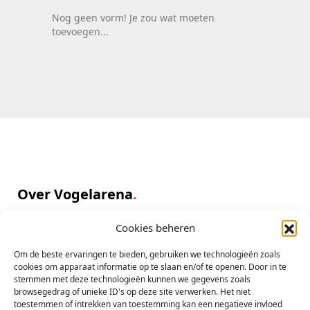
groene split blauw Alexander pop 2026
Kleine Parkieten
Rosella Van 2026
Rosella van 2026 te koop eigen kweek
Papegaaien
4 Koppels Grijze Roodstaarten.
4 koppels grijze roodstaarten waarvan 2
koppels kweekkoppels
Cookies beheren
Om de beste ervaringen te bieden, gebruiken we technologieën zoals
cookies om apparaat informatie op te slaan en/of te openen. Door in te
Grote Parkieten
stemmen met deze technologieën kunnen we gegevens zoals
Rose Kakatoe, Pruimkop, Pyrrhura, Berg
browsegedrag of unieke ID's op deze site verwerken. Het niet
rose kakatoe lutino en split, pruimkop
toestemmen of intrekken van toestemming kan een negatieve invloed