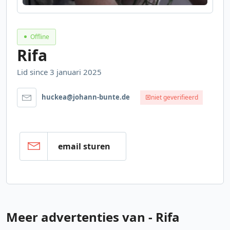
Offline
Rifa
Lid since 3 januari 2025
huckea@johann-bunte.de
niet geverifieerd
email sturen
Meer advertenties van - Rifa