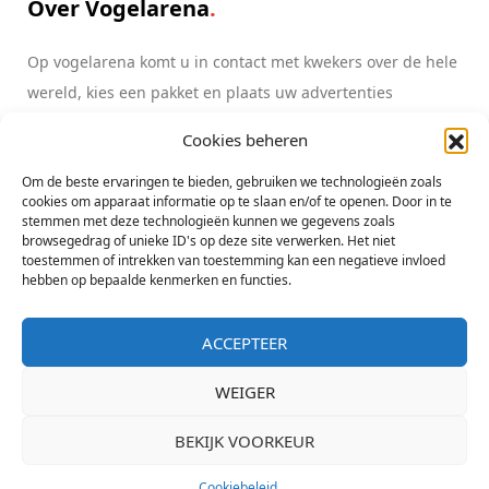
Over Vogelarena
Op vogelarena komt u in contact met kwekers over de hele
wereld, kies een pakket en plaats uw advertenties
Cookies beheren
Lees meer
info@vogelarena.com
Om de beste ervaringen te bieden, gebruiken we technologieën zoals
cookies om apparaat informatie op te slaan en/of te openen. Door in te
stemmen met deze technologieën kunnen we gegevens zoals
browsegedrag of unieke ID's op deze site verwerken. Het niet
toestemmen of intrekken van toestemming kan een negatieve invloed
hebben op bepaalde kenmerken en functies.
ACCEPTEER
Copyright All Rights Reserved Vogelarena initiatief Lorre & co - KvK
Zwolle 05080607
WEIGER
BEKIJK VOORKEUR
Bericht
Bod
Cookiebeleid