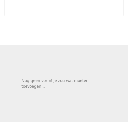
Nog geen vorm! Je zou wat moeten
toevoegen...