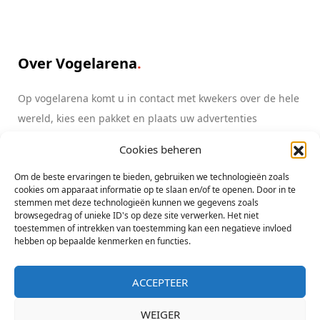
Over Vogelarena
Op vogelarena komt u in contact met kwekers over de hele
wereld, kies een pakket en plaats uw advertenties
Cookies beheren
Lees meer
info@vogelarena.com
Om de beste ervaringen te bieden, gebruiken we technologieën zoals
cookies om apparaat informatie op te slaan en/of te openen. Door in te
stemmen met deze technologieën kunnen we gegevens zoals
browsegedrag of unieke ID's op deze site verwerken. Het niet
toestemmen of intrekken van toestemming kan een negatieve invloed
hebben op bepaalde kenmerken en functies.
ACCEPTEER
Copyright All Rights Reserved Vogelarena initiatief Lorre & co - KvK
Zwolle 05080607
WEIGER