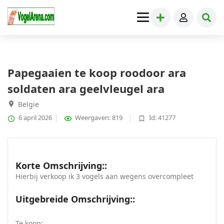
Papegaaien
» Papegaaien te koop roodoor ara soldaten ara
geelvleugel ara
Papegaaien te koop roodoor ara
soldaten ara geelvleugel ara
Belgie
6 april 2026
Weergaven: 819
Id: 41277
Korte Omschrijving::
Hierbij verkoop ik 3 vogels aan wegens overcompleet
Uitgebreide Omschrijving::
Te koop: