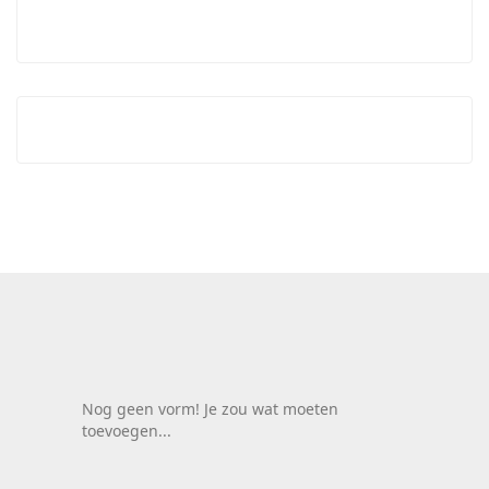
Nog geen vorm! Je zou wat moeten
toevoegen...