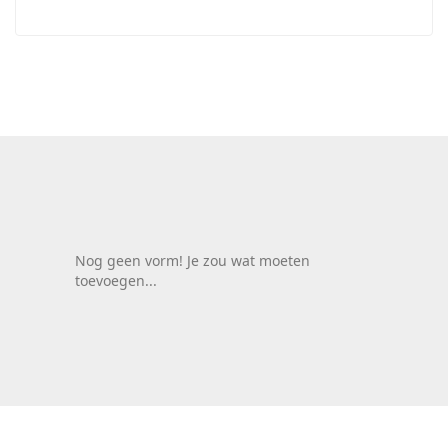
Nog geen vorm! Je zou wat moeten
toevoegen...