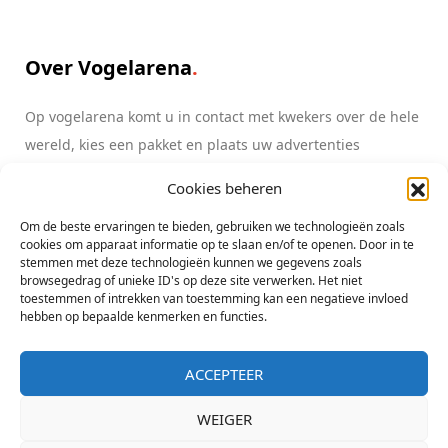
Over Vogelarena
Op vogelarena komt u in contact met kwekers over de hele
wereld, kies een pakket en plaats uw advertenties
Cookies beheren
Lees meer
info@vogelarena.com
Om de beste ervaringen te bieden, gebruiken we technologieën zoals
cookies om apparaat informatie op te slaan en/of te openen. Door in te
stemmen met deze technologieën kunnen we gegevens zoals
browsegedrag of unieke ID's op deze site verwerken. Het niet
toestemmen of intrekken van toestemming kan een negatieve invloed
hebben op bepaalde kenmerken en functies.
ACCEPTEER
Copyright All Rights Reserved Vogelarena initiatief Lorre & co - KvK
Zwolle 05080607
WEIGER