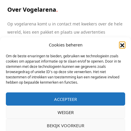
Over Vogelarena
Op vogelarena komt u in contact met kwekers over de hele
wereld, kies een pakket en plaats uw advertenties
Cookies beheren
Lees meer
info@vogelarena.com
Om de beste ervaringen te bieden, gebruiken we technologieën zoals
cookies om apparaat informatie op te slaan en/of te openen. Door in te
stemmen met deze technologieën kunnen we gegevens zoals
browsegedrag of unieke ID's op deze site verwerken. Het niet
toestemmen of intrekken van toestemming kan een negatieve invloed
hebben op bepaalde kenmerken en functies.
ACCEPTEER
Copyright All Rights Reserved Vogelarena initiatief Lorre & co - KvK
Zwolle 05080607
WEIGER
BEKIJK VOORKEUR