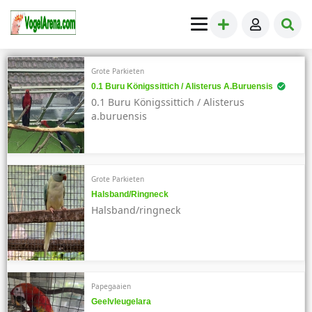
Grote Parkieten
0.1 Buru Königssittich / Alisterus A.buruensis
0.1 Buru Königssittich / Alisterus
a.buruensis
Grote Parkieten
Halsband/ringneck
Halsband/ringneck
Papegaaien
Geelvleugelara