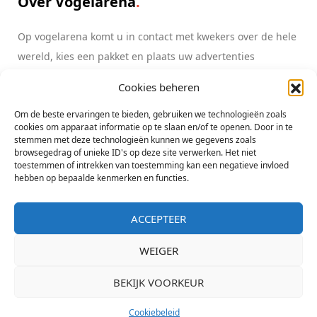
Over Vogelarena
Op vogelarena komt u in contact met kwekers over de hele
wereld, kies een pakket en plaats uw advertenties
Cookies beheren
Lees meer
info@vogelarena.com
Om de beste ervaringen te bieden, gebruiken we technologieën zoals
cookies om apparaat informatie op te slaan en/of te openen. Door in te
stemmen met deze technologieën kunnen we gegevens zoals
browsegedrag of unieke ID's op deze site verwerken. Het niet
toestemmen of intrekken van toestemming kan een negatieve invloed
hebben op bepaalde kenmerken en functies.
ACCEPTEER
Copyright All Rights Reserved Vogelarena initiatief Lorre & co - KvK
Zwolle 05080607
WEIGER
BEKIJK VOORKEUR
Bericht
Bod
Cookiebeleid